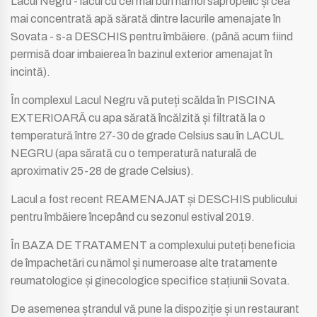
Lacul Negru - lacul cu cel mai bun nămol sapropelic și cea
mai concentrată apă sărată dintre lacurile amenajate în
Sovata - s-a DESCHIS pentru îmbăiere. (până acum fiind
permisă doar imbaierea în bazinul exterior amenajat în
incintă).
În complexul Lacul Negru vă puteți scălda în PISCINA
EXTERIOARĂ cu apa sărată încălzită și filtrată la o
temperatură între 27-30 de grade Celsius sau în LACUL
NEGRU (apa sărată cu o temperatură naturală de
aproximativ 25-28 de grade Celsius).
Lacul a fost recent REAMENAJAT și DESCHIS publicului
pentru îmbăiere începând cu sezonul estival 2019.
În BAZA DE TRATAMENT a complexului puteți beneficia
de împachetări cu nămol și numeroase alte tratamente
reumatologice și ginecologice specifice stațiunii Sovata.
De asemenea ștrandul vă pune la dispoziție și un restaurant