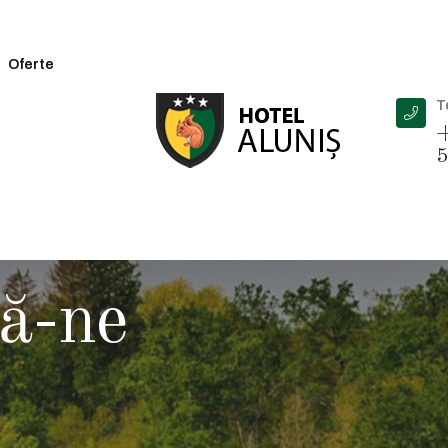
Oferte
T
+
5
ă-ne