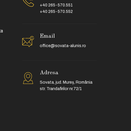
+40 265-570.551
+40 265-570.552
ta
Email
office@sovata-alunis.ro
Adresa
Sovata, jud. Mureș, România
str. Trandafirilor nr.72/1