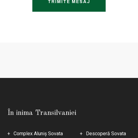
TRIMITE MESAJ
În inima Transilvaniei
Complex Aluniş Sovata
Descoperă Sovata