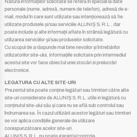
Natura informațiilor solicitate se referă în special la date
personale (nume, adresă, numere de telefon), adresă de e-
mail, modul în care sunt utilizate sau intenționează să fie
utilizate produsele și/sau serviciile ALUNIȘ S.R.L., dar
poate include și alte informații aflate în strânsă legătură cu
utilizarea serviciilor și/sau produselor solicitate.
Cu scopul de a răspunde mai bine nevoilor și întrebărilor
utilizatorilor site-ului, informațiile solicitate prin intermediul
acestui site vor face obiectul unei stocări si prelucrări
electronice.
LEGATURA CU ALTE SITE-URI
Prezentul site poate conține legături sau trimiteri către alte
site-uri considerate de ALUNIȘ S.R.L. utile in legătură cu
conținutul site-ului său și care nu se află sub controlul sau
îndrumarea sa. În cazul utilizării acestor legături sau trimiteri
se vor aplica condițiile generale de utilizare
corespunzătoare acelor site-uri.
ALUNIȘ S.R.L. nu poate garanta/controla