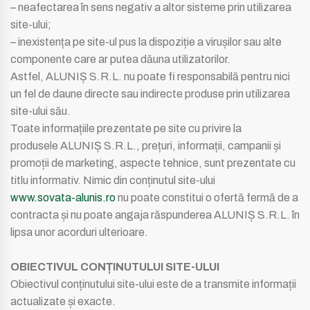
– neafectarea în sens negativ a altor sisteme prin utilizarea
site-ului;
– inexistența pe site-ul pus la dispoziție a virușilor sau alte
componente care ar putea dăuna utilizatorilor.
Astfel, ALUNIȘ S.R.L. nu poate fi responsabilă pentru nici
un fel de daune directe sau indirecte produse prin utilizarea
site-ului său.
Toate informațiile prezentate pe site cu privire la
produsele ALUNIȘ S.R.L., prețuri, informații, campanii și
promoții de marketing, aspecte tehnice, sunt prezentate cu
titlu informativ. Nimic din conținutul site-ului
www.sovata-alunis.ro
nu poate constitui o ofertă fermă de a
contracta și nu poate angaja răspunderea ALUNIȘ S.R.L. în
lipsa unor acorduri ulterioare.
OBIECTIVUL CONȚINUTULUI SITE-ULUI
Obiectivul conținutului site-ului este de a transmite informații
actualizate și exacte.