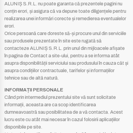
ALUNIȘ S.R.L. nu poate garanta că prezentele pagini nu
conțin erori, și asigura că va depune toate diligențele pentru
realizarea unei informări corecte și remedierea eventualelor
erori.
Orice persoană care doreste să-și procure unul din serviciile
sau produsele prezentate în site este rugată să
contacteze ALUNIȘ S.R.L. prin unul din mijloacele afișate
în pagina de Contact a site-ului, pentru a se informa atât
asupra disponibilității serviciului sau produsului în cauza căt și
asupra condițiilor contractuale, tarifelor și informațiilor
tehnice sau de altă natură.
INFORMAȚII PERSONALE
Când prin intermediul prezentului site vă sunt solicitate
informații, aceasta are ca scop identificarea
dumneavoastră sau posibilitatea de a vă contacta. Acest
lucru este cu atât mai necesar în cazul folosirii aplicațiilor
disponibile pe site.