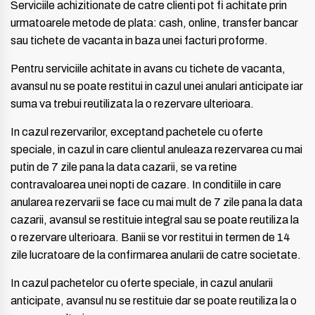
Serviciile achizitionate de catre clienti pot fi achitate prin
urmatoarele metode de plata: cash, online, transfer bancar
sau tichete de vacanta in baza unei facturi proforme.
Pentru serviciile achitate in avans cu tichete de vacanta,
avansul nu se poate restitui in cazul unei anulari anticipate iar
suma va trebui reutilizata la o rezervare ulterioara.
In cazul rezervarilor, exceptand pachetele cu oferte
speciale, in cazul in care clientul anuleaza rezervarea cu mai
putin de 7 zile pana la data cazarii, se va retine
contravaloarea unei nopti de cazare. In conditiile in care
anularea rezervarii se face cu mai mult de 7 zile pana la data
cazarii, avansul se restituie integral sau se poate reutiliza la
o rezervare ulterioara. Banii se vor restitui in termen de 14
zile lucratoare de la confirmarea anularii de catre societate.
In cazul pachetelor cu oferte speciale, in cazul anularii
anticipate, avansul nu se restituie dar se poate reutiliza la o