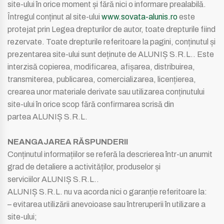
site-ului în orice moment și fără nici o informare prealabilă.
Întregul conținut al site-ului
www.sovata-alunis.ro
este
protejat prin Legea drepturilor de autor, toate drepturile fiind
rezervate. Toate drepturile referitoare la pagini, conținutul și
prezentarea site-ului sunt deținute de ALUNIȘ S.R.L.. Este
interzisă copierea, modificarea, afișarea, distribuirea,
transmiterea, publicarea, comercializarea, licențierea,
crearea unor materiale derivate sau utilizarea conținutului
site-ului în orice scop fără confirmarea scrisă din
partea ALUNIȘ S.R.L.
NEANGAJAREA RĂSPUNDERII
Conținutul informațiilor se referă la descrierea într-un anumit
grad de detaliere a activităților, produselor și
serviciilor ALUNIȘ S.R.L..
ALUNIȘ S.R.L. nu va acorda nici o garanție referitoare la:
– evitarea utilizării anevoioase sau întreruperii în utilizare a
site-ului;