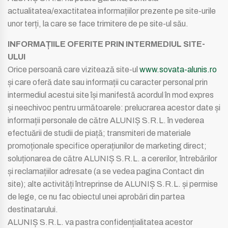
actualitatea/exactitatea informațiilor prezente pe site-urile
unor terți, la care se face trimitere de pe site-ul său.
INFORMAȚIILE OFERITE PRIN INTERMEDIUL SITE-
ULUI
Orice persoană care vizitează site-ul
www.sovata-alunis.ro
și care oferă date sau informații cu caracter personal prin
intermediul acestui site își manifestă acordul în mod expres
și neechivoc pentru următoarele: prelucrarea acestor date și
informații personale de către ALUNIȘ S.R.L. în vederea
efectuării de studii de piață; transmiteri de materiale
promoționale specifice operațiunilor de marketing direct;
soluționarea de către ALUNIȘ S.R.L. a cererilor, întrebărilor
și reclamațiilor adresate (a se vedea pagina Contact din
site); alte activități întreprinse de ALUNIȘ S.R.L. și permise
de lege, ce nu fac obiectul unei aprobări din partea
destinatarului.
ALUNIȘ S.R.L. va pastra confidențialitatea acestor