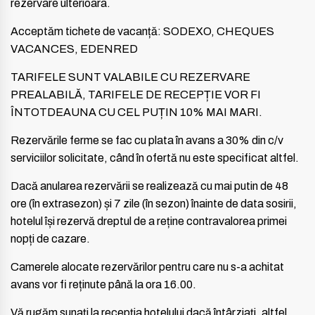
rezervare ulterioara.
Acceptăm tichete de vacanță: SODEXO, CHEQUES
VACANCES, EDENRED
TARIFELE SUNT VALABILE CU REZERVARE
PREALABILĂ, TARIFELE DE RECEPȚIE VOR FI
ÎNTOTDEAUNA CU CEL PUȚIN 10% MAI MARI.
Rezervările ferme se fac cu plata în avans a 30% din c/v
serviciilor solicitate, când în ofertă nu este specificat altfel.
Dacă anularea rezervării se realizează cu mai putin de 48
ore (în extrasezon) și 7 zile (în sezon) înainte de data sosirii,
hotelul își rezervă dreptul de a reține contravalorea primei
nopți de cazare.
Camerele alocate rezervărilor pentru care nu s-a achitat
avans vor fi reținute până la ora 16.00.
Vă rugăm sunați la recepția hotelului dacă întârziați, altfel