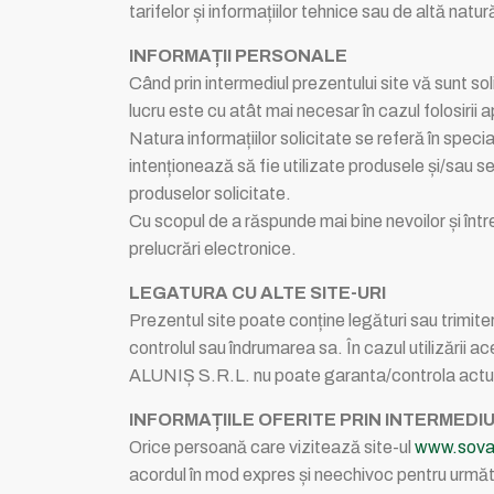
tarifelor și informațiilor tehnice sau de altă natur
INFORMAȚII PERSONALE
Când prin intermediul prezentului site vă sunt s
lucru este cu atât mai necesar în cazul folosirii ap
Natura informațiilor solicitate se referă în spec
intenționează să fie utilizate produsele și/sau se
produselor solicitate.
Cu scopul de a răspunde mai bine nevoilor și întrebă
prelucrări electronice.
LEGATURA CU ALTE SITE-URI
Prezentul site poate conține legături sau trimiter
controlul sau îndrumarea sa. În cazul utilizării ac
ALUNIȘ S.R.L. nu poate garanta/controla actualita
INFORMAȚIILE OFERITE PRIN INTERMEDIU
Orice persoană care vizitează site-ul
www.sovat
acordul în mod expres și neechivoc pentru următ