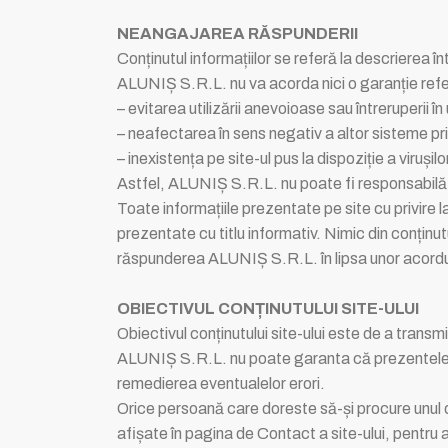
NEANGAJAREA RĂSPUNDERII
Conținutul informațiilor se referă la descrierea î
ALUNIȘ S.R.L. nu va acorda nici o garanție refer
– evitarea utilizării anevoioase sau întreruperii în u
– neafectarea în sens negativ a altor sisteme prin
– inexistența pe site-ul pus la dispoziție a viruși
Astfel, ALUNIȘ S.R.L. nu poate fi responsabilă pe
Toate informațiile prezentate pe site cu privire
prezentate cu titlu informativ. Nimic din conținutu
răspunderea ALUNIȘ S.R.L. în lipsa unor acordur
OBIECTIVUL CONȚINUTULUI SITE-ULUI
Obiectivul conținutului site-ului este de a transm
ALUNIȘ S.R.L. nu poate garanta că prezentele pag
remedierea eventualelor erori.
Orice persoană care doreste să-și procure unul d
afișate în pagina de Contact a site-ului, pentru a