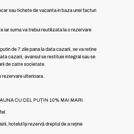
ancar sau tichete de vacanta in baza unei facturi
e iar suma va trebui reutilizata la o rezervare
utin de 7 zile pana la data cazarii, se va retine
ata cazarii, avansul se restituie integral sau se
arii de catre societate.
o rezervare ulterioara.
AUNA CU CEL PUȚIN 10% MAI MARI.
fel.
ii, hotelul își rezervă dreptul de a reține