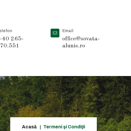
elefon
Email
40 265-
office@sovata-
70.551
alunis.ro
Acasă
Termeni şi Condiţii