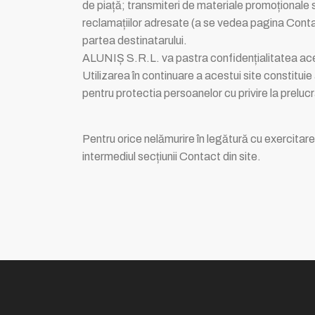
de piață; transmiteri de materiale promoționale s
reclamațiilor adresate (a se vedea pagina Contact
partea destinatarului.
ALUNIȘ S.R.L. va pastra confidențialitatea aces
Utilizarea în continuare a acestui site constitu
pentru protectia persoanelor cu privire la prelucr
Pentru orice nelămurire în legătură cu exercitarea
intermediul secțiunii Contact din site.