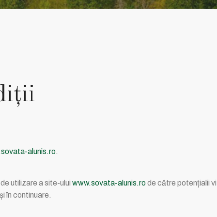
iţii
sovata-alunis.ro
.
e utilizare a site-ului
www.sovata-alunis.ro
de către potențialii v
și în continuare.