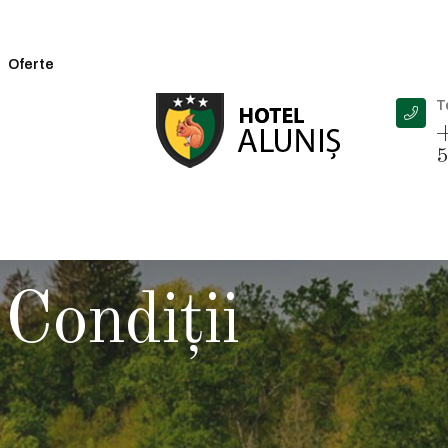
Oferte
T
+
5
Condiţii