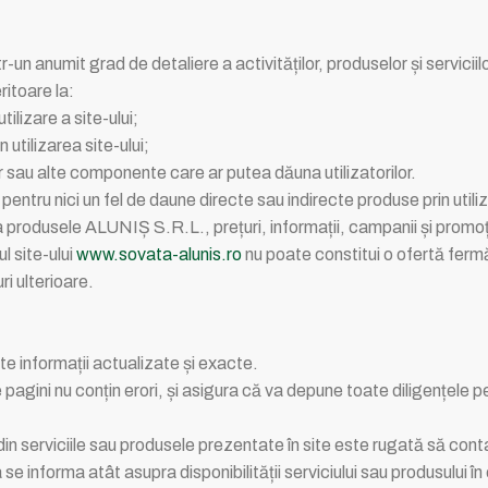
ntr-un anumit grad de detaliere a activităților, produselor și servic
itoare la:
tilizare a site-ului;
 utilizarea site-ului;
lor sau alte componente care ar putea dăuna utilizatorilor.
ntru nici un fel de daune directe sau indirecte produse prin utiliz
 la produsele ALUNIȘ S.R.L., prețuri, informații, campanii și promo
l site-ului
www.sovata-alunis.ro
nu poate constitui o ofertă ferm
i ulterioare.
ite informații actualizate și exacte.
ini nu conțin erori, și asigura că va depune toate diligențele pen
in serviciile sau produsele prezentate în site este rugată să con
 se informa atât asupra disponibilității serviciului sau produsului î