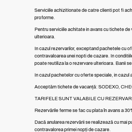
Serviciile achizitionate de catre clienti pot fi 
proforme.
Pentru serviciile achitate in avans cu tichete de 
ulterioara.
In cazul rezervarilor, exceptand pachetele cu ofe
contravaloarea unei nopti de cazare. In conditiile
poate reutiliza la o rezervare ulterioara. Banii s
In cazul pachetelor cu oferte speciale, in cazul an
Acceptăm tichete de vacanță: SODEXO,
TARIFELE SUNT VALABILE CU REZERVARE
Rezervările ferme se fac cu plata în avans a 30% d
Dacă anularea rezervării se realizează cu mai putin
contravalorea primei nopți de cazare.