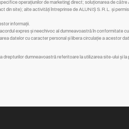
pecifice operațiunilor de marketing direct; soluționarea de către A
 din site); alte activități întreprinse de ALUNIȘ S.R.L. și permis
tor informații.
ie acordul expres și neechivoc al dumneavoastră în conformitate c
area datelor cu caracter personal și libera circulație a acestor da
 drepturilor dumneavoastră referitoare la utilizarea site-ului și la 