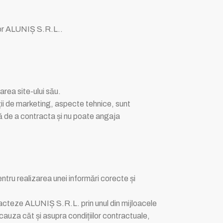
iilor ALUNIȘ S.R.L..
area site-ului său.
ții de marketing, aspecte tehnice, sunt
ă de a contracta și nu poate angaja
tru realizarea unei informări corecte și
tacteze ALUNIȘ S.R.L. prin unul din mijloacele
n cauza căt și asupra condițiilor contractuale,