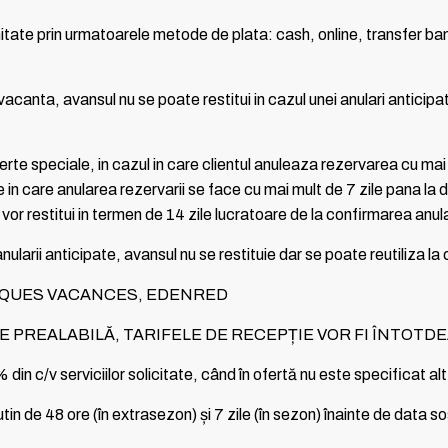
achitate prin urmatoarele metode de plata: cash, online, transfer b
vacanta, avansul nu se poate restitui in cazul unei anulari anticipat
rte speciale, in cazul in care clientul anuleaza rezervarea cu mai p
 in care anularea rezervarii se face cu mai mult de 7 zile pana la d
e vor restitui in termen de 14 zile lucratoare de la confirmarea anul
ularii anticipate, avansul nu se restituie dar se poate reutiliza la 
 CHEQUES VACANCES, EDENRED
 PREALABILĂ, TARIFELE DE RECEPȚIE VOR FI ÎNTOTDE
in c/v serviciilor solicitate, când în ofertă nu este specificat alt
 de 48 ore (în extrasezon) și 7 zile (în sezon) înainte de data sosir