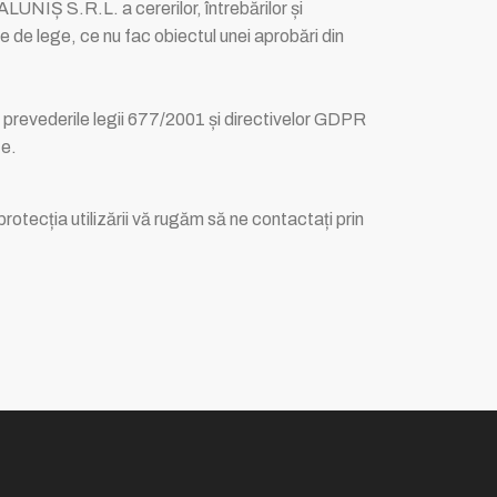
LUNIȘ S.R.L. a cererilor, întrebărilor și
e de lege, ce nu fac obiectul unei aprobări din
u prevederile legii 677/2001 și directivelor GDPR
te.
protecția utilizării vă rugăm să ne contactați prin