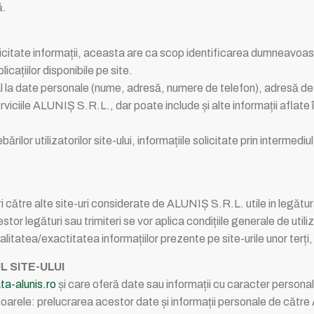
ă.
olicitate informații, aceasta are ca scop identificarea dumneavoa
licațiilor disponibile pe site.
ial la date personale (nume, adresă, numere de telefon), adresă de 
rviciile ALUNIȘ S.R.L., dar poate include și alte informații aflate î
rilor utilizatorilor site-ului, informațiile solicitate prin intermediu
i către alte site-uri considerate de ALUNIȘ S.R.L. utile in legătură
estor legături sau trimiteri se vor aplica condițiile generale de uti
tea/exactitatea informațiilor prezente pe site-urile unor terți, l
L SITE-ULUI
a-alunis.ro
și care oferă date sau informații cu caracter personal 
oarele: prelucrarea acestor date și informații personale de către