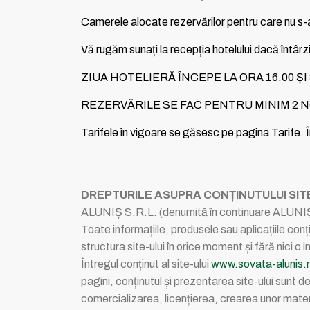
Camerele alocate rezervărilor pentru care nu s-a
Vă rugăm sunați la recepția hotelului dacă întârzia
ZIUA HOTELIERĂ ÎNCEPE LA ORA 16.00 ȘI 
REZERVĂRILE SE FAC PENTRU MINIM 2 N
Tarifele în vigoare se găsesc pe pagina Tarife
DREPTURILE ASUPRA CONȚINUTULUI SITE
ALUNIȘ S.R.L. (denumită în continuare ALUNIȘ 
Toate informațiile, produsele sau aplicațiile con
structura site-ului în orice moment și fără nici o 
Întregul conținut al site-ului
www.sovata-alunis.
pagini, conținutul și prezentarea site-ului sunt
comercializarea, licențierea, crearea unor materi