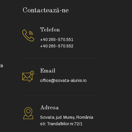
Contactează-ne
Telefon
+40 265-570.551
+40 265-570.552
ta
Email
office@sovata-alunis.ro
Adresa
Sovata, jud. Mureș, România
str. Trandafirilor nr.72/1