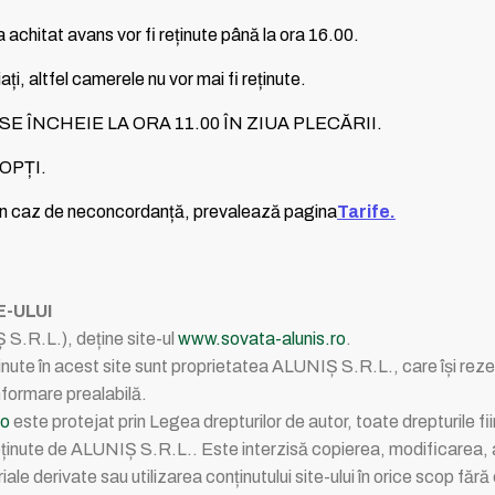
 achitat avans vor fi reținute până la ora 16.00.
ți, altfel camerele nu vor mai fi reținute.
SE ÎNCHEIE LA ORA 11.00 ÎN ZIUA PLECĂRII.
OPȚI.
. În caz de neconcordanță, prevalează pagina
Tarife
.
-ULUI
S.R.L.), deține site-ul
www.sovata-alunis.ro
.
ținute în acest site sunt proprietatea ALUNIȘ S.R.L., care își reze
informare prealabilă.
ro
este protejat prin Legea drepturilor de autor, toate drepturile fi
 deținute de ALUNIȘ S.R.L.. Este interzisă copierea, modificarea, a
ale derivate sau utilizarea conținutului site-ului în orice scop f